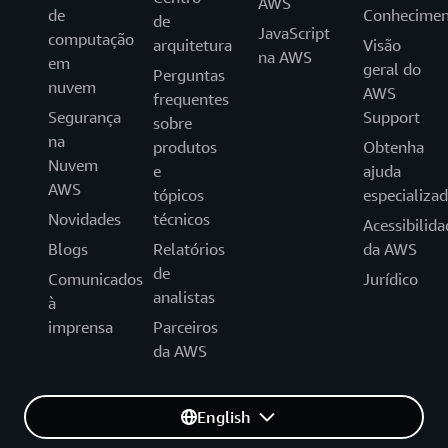
AWS
de
Conhecimen
de
JavaScript
computação
arquitetura
Visão
na AWS
em
geral do
Perguntas
nuvem
AWS
frequentes
Segurança
Support
sobre
na
produtos
Obtenha
Nuvem
e
ajuda
AWS
tópicos
especializa
Novidades
técnicos
Acessibilida
Blogs
Relatórios
da AWS
de
Comunicados
Jurídico
analistas
à
imprensa
Parceiros
da AWS
English