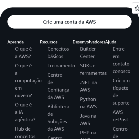
Crie uma conta da AWS
Aprenda
Recursos
Desenvolvedores
Ajuda
O que é
Conceitos
Builder
Entre
a AWS?
básicos
Center
em
contato
O que é
Treinamento
SDKs e
conosco
a
ferramentas
Centro
computação
Crie um
de
.NET na
em
tíquete
Confiança
AWS
nuvem?
de
da AWS
Python
suporte
O que é
Biblioteca
na AWS
a IA
AWS
de
Java na
agêntica?
re:Post
Soluções
AWS
Hub de
da AWS
Centro
PHP na
conceitos
de
Centro