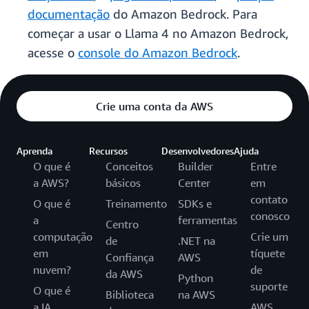
documentação
do Amazon Bedrock. Para
começar a usar o Llama 4 no Amazon Bedrock,
acesse o
console do Amazon Bedrock
.
Crie uma conta da AWS
Aprenda
Recursos
Desenvolvedores
Ajuda
O que é
Conceitos
Builder
Entre
a AWS?
básicos
Center
em
contato
O que é
Treinamento
SDKs e
conosco
a
ferramentas
Centro
computação
Crie um
de
.NET na
em
tíquete
Confiança
AWS
nuvem?
de
da AWS
Python
suporte
O que é
Biblioteca
na AWS
a IA
AWS