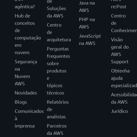
de
Java na
agêntica?
re:Post
Soluções
AWS
Hub de
da AWS
Centro
PHP na
conceitos
de
Centro
AWS
de
Conhecimen
de
JavaScript
computação
arquitetura
Visão
na AWS
em
geral do
Perguntas
nuvem
AWS
frequentes
Segurança
Support
sobre
na
produtos
Obtenha
Nuvem
e
ajuda
AWS
tópicos
especializa
Novidades
técnicos
Acessibilida
Blogs
Relatórios
da AWS
de
Comunicados
Jurídico
analistas
à
imprensa
Parceiros
da AWS