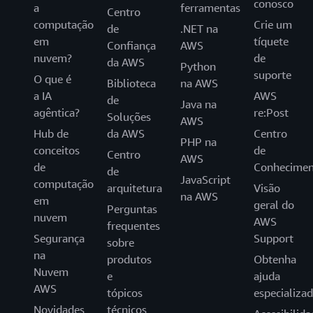
conosco
a
ferramentas
Centro
computação
Crie um
de
.NET na
em
tíquete
Confiança
AWS
nuvem?
de
da AWS
Python
suporte
O que é
Biblioteca
na AWS
a IA
AWS
de
Java na
agêntica?
re:Post
Soluções
AWS
Hub de
da AWS
Centro
PHP na
conceitos
de
Centro
AWS
de
Conhecimen
de
JavaScript
computação
arquitetura
Visão
na AWS
em
geral do
Perguntas
nuvem
AWS
frequentes
Segurança
Support
sobre
na
produtos
Obtenha
Nuvem
e
ajuda
AWS
tópicos
especializa
Novidades
técnicos