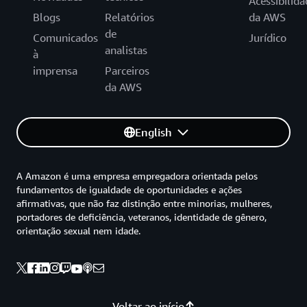
Acessibilida
Blogs
Relatórios
da AWS
de
Comunicados
Jurídico
analistas
à
imprensa
Parceiros
da AWS
English
A Amazon é uma empresa empregadora orientada pelos
fundamentos de igualdade de oportunidades e ações
afirmativas, que não faz distinção entre minorias, mulheres,
portadores de deficiência, veteranos, identidade de gênero,
orientação sexual nem idade.
Voltar ao início