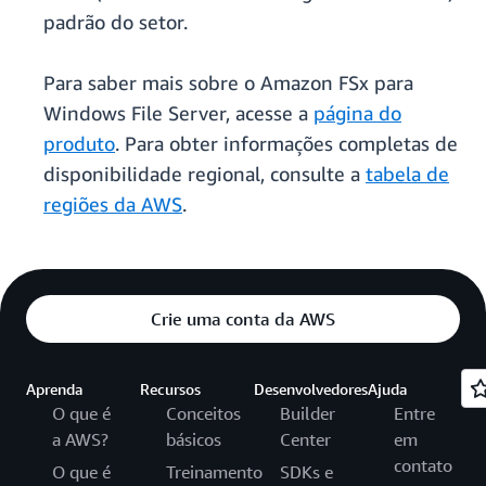
padrão do setor.
Para saber mais sobre o Amazon FSx para
Windows File Server, acesse a
página do
produto
. Para obter informações completas de
disponibilidade regional, consulte a
tabela de
regiões da AWS
.
Crie uma conta da AWS
Aprenda
Recursos
Desenvolvedores
Ajuda
O que é
Conceitos
Builder
Entre
a AWS?
básicos
Center
em
contato
O que é
Treinamento
SDKs e