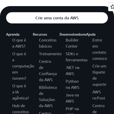
Crie uma conta da AWS
Aprenda
Recursos
Desenvolvedores
Ajuda
O que é
Conceitos
Builder
Entre
a AWS?
básicos
Center
em
contato
O que é
Treinamento
SDKs e
conosco
a
ferramentas
Centro
computação
Crie um
de
.NET na
em
tíquete
Confiança
AWS
nuvem?
de
da AWS
Python
suporte
O que é
Biblioteca
na AWS
a IA
AWS
de
Java na
agêntica?
re:Post
Soluções
AWS
Hub de
da AWS
Centro
PHP na
conceitos
de
Centro