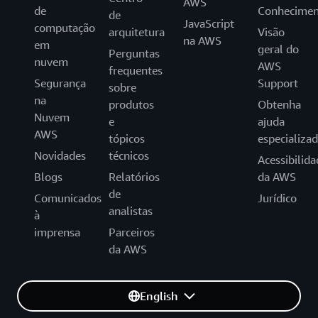
AWS
de
Conhecimen
de
JavaScript
computação
arquitetura
Visão
na AWS
em
geral do
Perguntas
nuvem
AWS
frequentes
Segurança
Support
sobre
na
produtos
Obtenha
Nuvem
e
ajuda
AWS
tópicos
especializa
Novidades
técnicos
Acessibilida
Blogs
Relatórios
da AWS
de
Comunicados
Jurídico
analistas
à
imprensa
Parceiros
da AWS
English