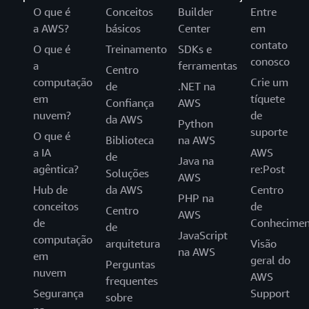
O que é
Conceitos
Builder
Entre
a AWS?
básicos
Center
em
contato
O que é
Treinamento
SDKs e
conosco
a
ferramentas
Centro
computação
Crie um
de
.NET na
em
tíquete
Confiança
AWS
nuvem?
de
da AWS
Python
suporte
O que é
Biblioteca
na AWS
a IA
AWS
de
Java na
agêntica?
re:Post
Soluções
AWS
Hub de
da AWS
Centro
PHP na
conceitos
de
Centro
AWS
de
Conhecimen
de
JavaScript
computação
arquitetura
Visão
na AWS
em
geral do
Perguntas
nuvem
AWS
frequentes
Segurança
Support
sobre