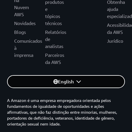
na
produtos
Obtenha
Nuvem
e
ajuda
AWS
tópicos
especializa
Novidades
técnicos
Acessibilida
Blogs
Relatórios
da AWS
de
Comunicados
Jurídico
analistas
à
imprensa
Parceiros
da AWS
English
A Amazon é uma empresa empregadora orientada pelos
fundamentos de igualdade de oportunidades e ações
afirmativas, que não faz distinção entre minorias, mulheres,
portadores de deficiência, veteranos, identidade de gênero,
orientação sexual nem idade.