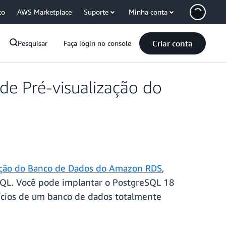
co
AWS Marketplace
Suporte
Minha conta
Criar conta
Pesquisar
Faça login no console
de Pré-visualização do
ação do Banco de Dados do Amazon RDS
,
QL. Você pode implantar o PostgreSQL 18
ícios de um banco de dados totalmente