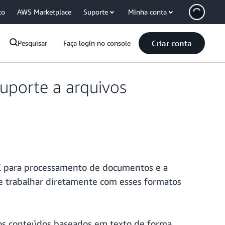
co
AWS Marketplace
Suporte
Minha conta
Criar conta
Pesquisar
Faça login no console
uporte a arquivos
X para processamento de documentos e a
te trabalhar diretamente com esses formatos
os conteúdos baseados em texto de forma