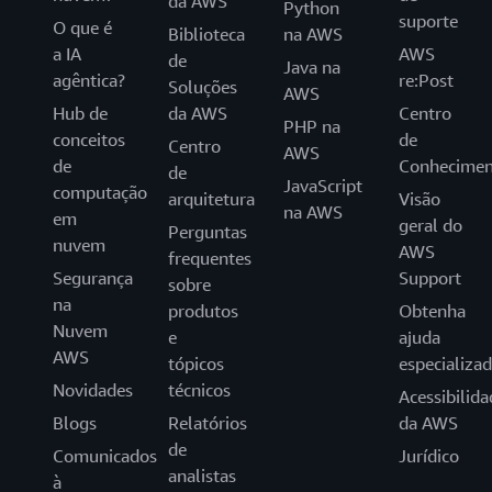
da AWS
Python
suporte
O que é
Biblioteca
na AWS
a IA
AWS
de
Java na
agêntica?
re:Post
Soluções
AWS
Hub de
da AWS
Centro
PHP na
conceitos
de
Centro
AWS
de
Conhecimen
de
JavaScript
computação
arquitetura
Visão
na AWS
em
geral do
Perguntas
nuvem
AWS
frequentes
Segurança
Support
sobre
na
produtos
Obtenha
Nuvem
e
ajuda
AWS
tópicos
especializa
Novidades
técnicos
Acessibilida
Blogs
Relatórios
da AWS
de
Comunicados
Jurídico
analistas
à