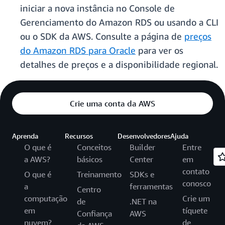
iniciar a nova instância no Console de
Gerenciamento do Amazon RDS ou usando a CLI
ou o SDK da AWS. Consulte a página de
preços
do Amazon RDS para Oracle
para ver os
detalhes de preços e a disponibilidade regional.
Crie uma conta da AWS
Aprenda
Recursos
Desenvolvedores
Ajuda
O que é
Conceitos
Builder
Entre
a AWS?
básicos
Center
em
contato
O que é
Treinamento
SDKs e
conosco
a
ferramentas
Centro
computação
Crie um
de
.NET na
em
tíquete
Confiança
AWS
nuvem?
de