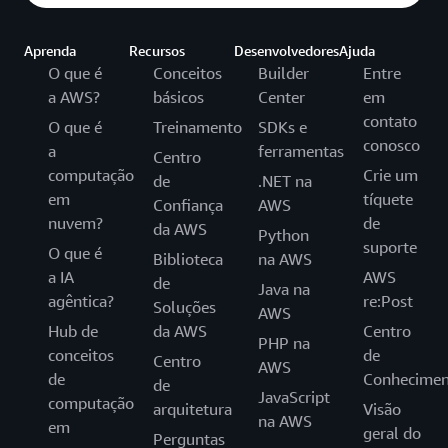
Aprenda
Recursos
Desenvolvedores
Ajuda
O que é
Conceitos
Builder
Entre
a AWS?
básicos
Center
em
contato
O que é
Treinamento
SDKs e
conosco
a
ferramentas
Centro
computação
Crie um
de
.NET na
em
tíquete
Confiança
AWS
nuvem?
de
da AWS
Python
suporte
O que é
Biblioteca
na AWS
a IA
AWS
de
Java na
agêntica?
re:Post
Soluções
AWS
Hub de
da AWS
Centro
PHP na
conceitos
de
Centro
AWS
de
Conhecimen
de
JavaScript
computação
arquitetura
Visão
na AWS
em
geral do
Perguntas