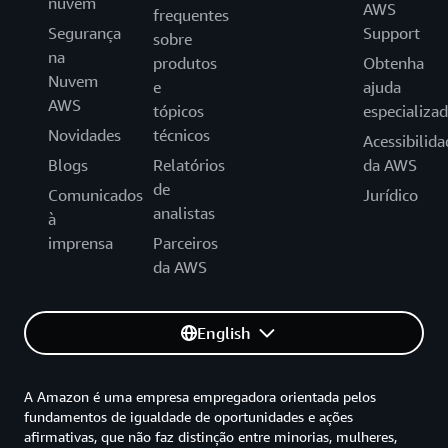
nuvem
AWS
frequentes
Segurança
Support
sobre
na
produtos
Obtenha
Nuvem
e
ajuda
AWS
tópicos
especializa
Novidades
técnicos
Acessibilida
Blogs
Relatórios
da AWS
de
Comunicados
Jurídico
analistas
à
imprensa
Parceiros
da AWS
English
A Amazon é uma empresa empregadora orientada pelos
fundamentos de igualdade de oportunidades e ações
afirmativas, que não faz distinção entre minorias, mulheres,