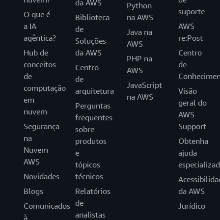
da AWS
Python
suporte
O que é
Biblioteca
na AWS
a IA
AWS
de
Java na
agêntica?
re:Post
Soluções
AWS
Hub de
da AWS
Centro
PHP na
conceitos
de
Centro
AWS
de
Conhecimen
de
JavaScript
computação
arquitetura
Visão
na AWS
em
geral do
Perguntas
nuvem
AWS
frequentes
Segurança
Support
sobre
na
produtos
Obtenha
Nuvem
e
ajuda
AWS
tópicos
especializa
Novidades
técnicos
Acessibilida
Blogs
Relatórios
da AWS
de
Comunicados
Jurídico
analistas
à