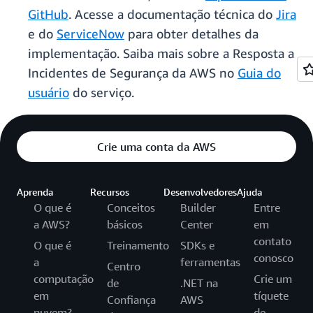
GitHub
. Acesse a documentação técnica do
Jira
e do
ServiceNow
para obter detalhes da
implementação. Saiba mais sobre a Resposta a
Incidentes de Segurança da AWS no
Guia do
usuário
do serviço.
Crie uma conta da AWS
Aprenda
Recursos
Desenvolvedores
Ajuda
O que é
Conceitos
Builder
Entre
a AWS?
básicos
Center
em
contato
O que é
Treinamento
SDKs e
conosco
a
ferramentas
Centro
computação
Crie um
de
.NET na
em
tíquete
Confiança
AWS
nuvem?
de