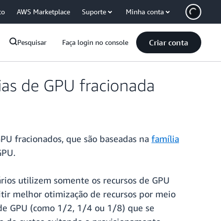
co
AWS Marketplace
Suporte
Minha conta
Criar conta
Pesquisar
Faça login no console
ias de GPU fracionada
GPU fracionados, que são baseadas na
família
GPU.
rios utilizem somente os recursos de GPU
tir melhor otimização de recursos por meio
 de GPU (como 1/2, 1/4 ou 1/8) que se