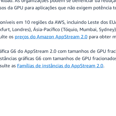
orkload. As organizações podem se beneficiar da reduç
sos da GPU para aplicações que não exigem potência t
poníveis em 10 regiões da AWS, incluindo Leste dos EU
kfurt, Londres), Ásia-Pacífico (Tóquio, Mumbai, Sydne
ulte os
preços do Amazon AppStream 2.0
para obter m
ráfica G6 do AppStream 2.0 com tamanhos de GPU fraci
 instâncias gráficas G6 com tamanhos de GPU fraciona
sulte as
Famílias de instâncias do AppStream 2.0
.