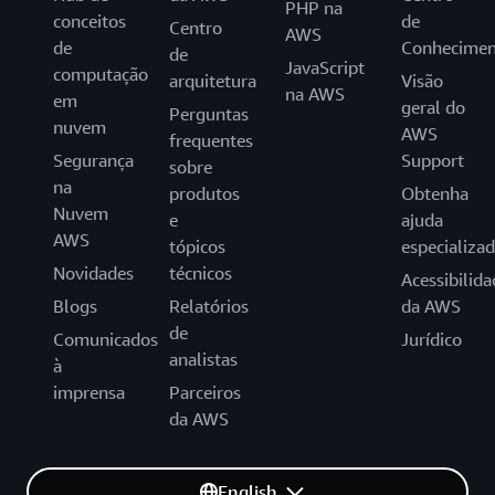
PHP na
conceitos
de
Centro
AWS
de
Conhecimen
de
JavaScript
computação
arquitetura
Visão
na AWS
em
geral do
Perguntas
nuvem
AWS
frequentes
Segurança
Support
sobre
na
produtos
Obtenha
Nuvem
e
ajuda
AWS
tópicos
especializa
Novidades
técnicos
Acessibilida
Blogs
Relatórios
da AWS
de
Comunicados
Jurídico
analistas
à
imprensa
Parceiros
da AWS
English