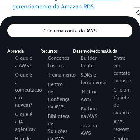
gerenciamento do Amazon RDS
.
Crie uma conta da AWS
Aprenda
Recursos
Desenvolvedores
Ajuda
O que é
Conceitos
Builder
Entre
a AWS?
básicos
Center
em
contato
O que é
Treinamento
SDKs e
conosco
a
ferramentas
Centro
computação
Crie um
de
.NET na
em
tíquete
Confiança
AWS
nuvem?
de
da AWS
Python
suporte
O que é
Biblioteca
na AWS
a IA
AWS
de
Java na
agêntica?
re:Post
Soluções
AWS
Hub de
da AWS
Centro