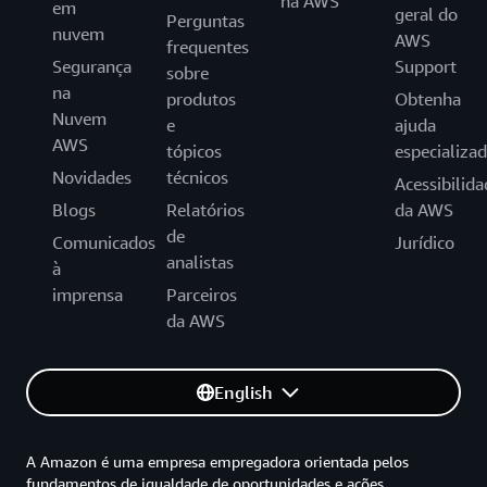
na AWS
em
geral do
Perguntas
nuvem
AWS
frequentes
Segurança
Support
sobre
na
produtos
Obtenha
Nuvem
e
ajuda
AWS
tópicos
especializa
Novidades
técnicos
Acessibilida
Blogs
Relatórios
da AWS
de
Comunicados
Jurídico
analistas
à
imprensa
Parceiros
da AWS
English
A Amazon é uma empresa empregadora orientada pelos
fundamentos de igualdade de oportunidades e ações