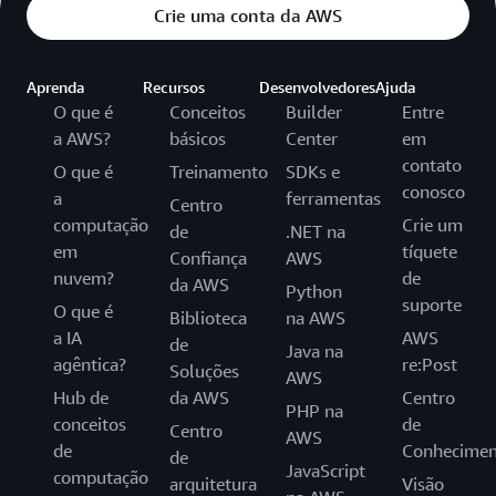
Crie uma conta da AWS
Aprenda
Recursos
Desenvolvedores
Ajuda
O que é
Conceitos
Builder
Entre
a AWS?
básicos
Center
em
contato
O que é
Treinamento
SDKs e
conosco
a
ferramentas
Centro
computação
Crie um
de
.NET na
em
tíquete
Confiança
AWS
nuvem?
de
da AWS
Python
suporte
O que é
Biblioteca
na AWS
a IA
AWS
de
Java na
agêntica?
re:Post
Soluções
AWS
Hub de
da AWS
Centro
PHP na
conceitos
de
Centro
AWS
de
Conhecimen
de
JavaScript
computação
arquitetura
Visão