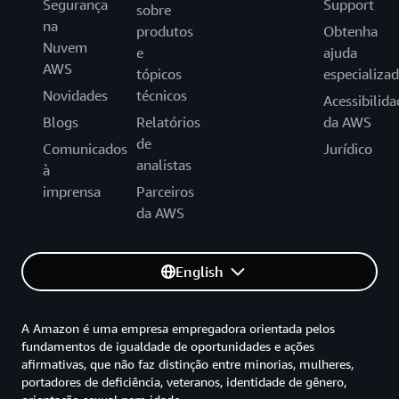
Segurança
Support
sobre
na
produtos
Obtenha
Nuvem
e
ajuda
AWS
tópicos
especializa
Novidades
técnicos
Acessibilida
Blogs
Relatórios
da AWS
de
Comunicados
Jurídico
analistas
à
imprensa
Parceiros
da AWS
English
A Amazon é uma empresa empregadora orientada pelos
fundamentos de igualdade de oportunidades e ações
afirmativas, que não faz distinção entre minorias, mulheres,
portadores de deficiência, veteranos, identidade de gênero,