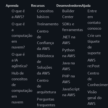
Aprenda
Recursos
Desenvolvedores
Ajuda
O que é
Conceitos
Builder
Entre
a AWS?
básicos
Center
em
contato
O que é
Treinamento
SDKs e
conosco
a
ferramentas
Centro
computação
Crie um
de
.NET na
em
tíquete
Confiança
AWS
nuvem?
de
da AWS
Python
suporte
O que é
Biblioteca
na AWS
a IA
AWS
de
Java na
agêntica?
re:Post
Soluções
AWS
Hub de
da AWS
Centro
PHP na
conceitos
de
Centro
AWS
de
Conhecimen
de
JavaScript
computação
arquitetura
Visão
na AWS
em
geral do
Perguntas
nuvem
AWS
frequentes