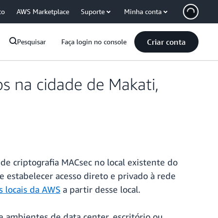
co
AWS Marketplace
Suporte
Minha conta
Criar conta
Pesquisar
Faça login no console
s na cidade de Makati,
e criptografia MACsec no local existente do
e estabelecer acesso direto e privado à rede
s locais da AWS
a partir desse local.
 ambientes de data center, escritório ou