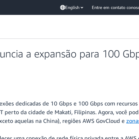
English
Entre em contato conos
uncia a expansão para 100 Gbp
exões dedicadas de 10 Gbps e 100 Gbps com recursos d
 perto da cidade de Makati, Filipinas. Agora, você pod
exceto aquelas na China), regiões AWS GovCloud e
zona
lecer uma conexão de rede física privada entre a AWS e