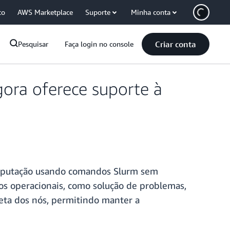
co
AWS Marketplace
Suporte
Minha conta
Criar conta
Pesquisar
Faça login no console
ora oferece suporte à
omputação usando comandos Slurm sem
ivos operacionais, como solução de problemas,
leta dos nós, permitindo manter a