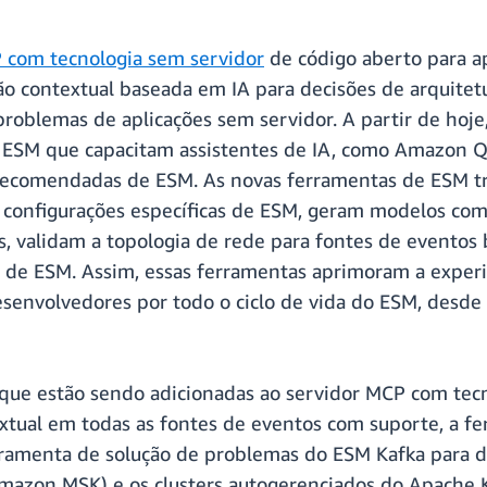
 com tecnologia sem servidor
de código aberto para a
o contextual baseada em IA para decisões de arquitetu
roblemas de aplicações sem servidor. A partir de hoj
 ESM que capacitam assistentes de IA, como Amazon Q
recomendadas de ESM. As novas ferramentas de ESM tra
m configurações específicas de ESM, geram modelos co
 validam a topologia de rede para fontes de eventos 
de ESM. Assim, essas ferramentas aprimoram a experi
senvolvedores por todo o ciclo de vida do ESM, desde a
que estão sendo adicionadas ao servidor MCP com tecn
xtual em todas as fontes de eventos com suporte, a fe
rramenta de solução de problemas do ESM Kafka para 
azon MSK) e os clusters autogerenciados do Apache K