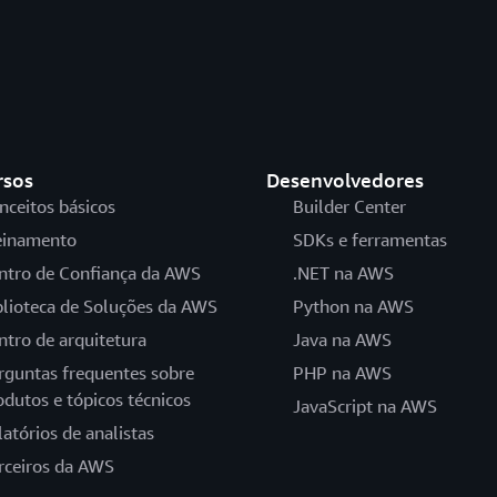
rsos
Desenvolvedores
nceitos básicos
Builder Center
einamento
SDKs e ferramentas
ntro de Confiança da AWS
.NET na AWS
blioteca de Soluções da AWS
Python na AWS
ntro de arquitetura
Java na AWS
rguntas frequentes sobre
PHP na AWS
odutos e tópicos técnicos
JavaScript na AWS
latórios de analistas
rceiros da AWS