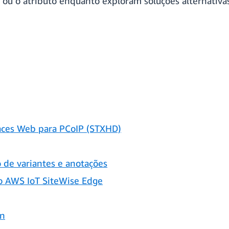
 ou o atributo enquanto exploram soluções alternativas
aces Web para PCoIP (STXHD)
e variantes e anotações
o AWS IoT SiteWise Edge
on