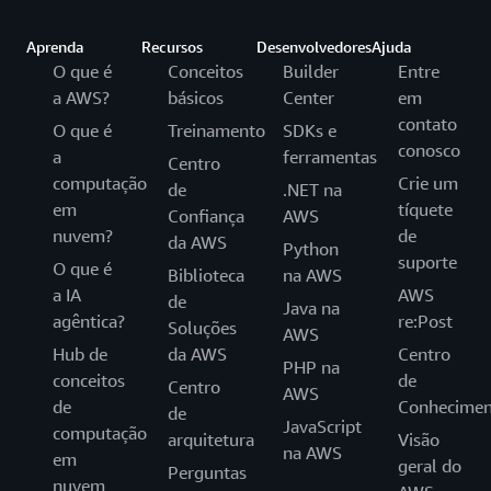
Aprenda
Recursos
Desenvolvedores
Ajuda
O que é
Conceitos
Builder
Entre
a AWS?
básicos
Center
em
contato
O que é
Treinamento
SDKs e
conosco
a
ferramentas
Centro
computação
Crie um
de
.NET na
em
tíquete
Confiança
AWS
nuvem?
de
da AWS
Python
suporte
O que é
Biblioteca
na AWS
a IA
AWS
de
Java na
agêntica?
re:Post
Soluções
AWS
Hub de
da AWS
Centro
PHP na
conceitos
de
Centro
AWS
de
Conhecimen
de
JavaScript
computação
arquitetura
Visão
na AWS
em
geral do
Perguntas
nuvem