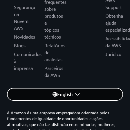
AWS
frequentes
Segurança
Support
sobre
na
produtos
Obtenha
Nuvem
e
ajuda
AWS
tópicos
especializa
Novidades
técnicos
Acessibilida
Blogs
Relatórios
da AWS
de
Comunicados
Jurídico
analistas
à
imprensa
Parceiros
da AWS
English
A Amazon é uma empresa empregadora orientada pelos
fundamentos de igualdade de oportunidades e ações
afirmativas, que não faz distinção entre minorias, mulheres,