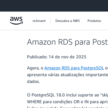
Pular para o conteúdo principal
re:Invent
Descubra a AWS
Produtos
Amazon RDS para Postgr
Publicado:
14 de nov de 2025
Agora, o
Amazon RDS para PostgreSQL
of
apresenta várias atualizações importan
dados.
O PostgreSQL 18.0 inclui suporte ao “ski
WHERE para condições OR e IN para apri