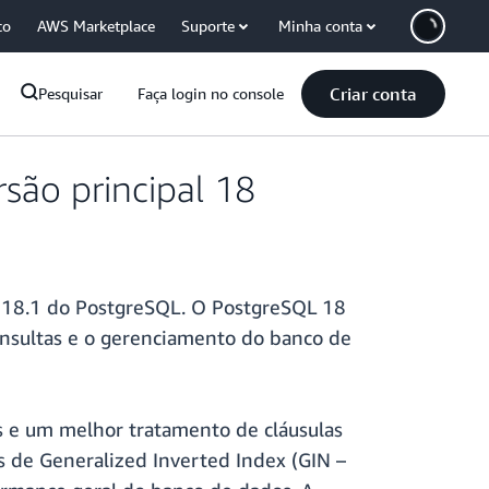
co
AWS Marketplace
Suporte
Minha conta
Criar conta
Pesquisar
Faça login no console
são principal 18
ão 18.1 do PostgreSQL. O PostgreSQL 18
nsultas e o gerenciamento do banco de
as e um melhor tratamento de cláusulas
 de Generalized Inverted Index (GIN –