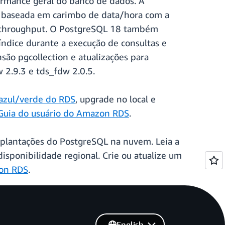
ormance geral do banco de dados. A
o baseada em carimbo de data/hora com a
to throughput. O PostgreSQL 18 também
índice durante a execução de consultas e
são pgcollection e atualizações para
 2.9.3 e tds_fdw 2.0.5.
azul/verde do RDS
, upgrade no local e
Guia do usuário do Amazon RDS
.
mplantações do PostgreSQL na nuvem. Leia a
isponibilidade regional. Crie ou atualize um
on RDS
.
English