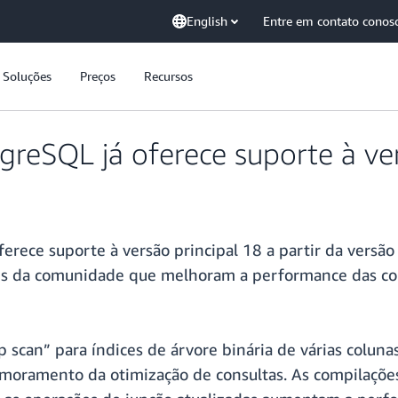
English
Entre em contato conos
Soluções
Preços
Recursos
eSQL já oferece suporte à ver
erece suporte à versão principal 18 a partir da vers
tes da comunidade que melhoram a performance das co
p scan” para índices de árvore binária de várias colun
moramento da otimização de consultas. As compilações