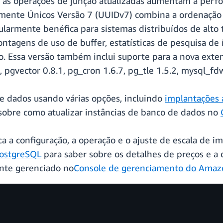
 e as operações de junção atualizadas aumentam a perf
almente Únicos Versão 7 (UUIDv7) combina a ordenaçã
icularmente benéfica para sistemas distribuídos de al
ntagens de uso de buffer, estatísticas de pesquisa de 
o. Essa versão também inclui suporte para a nova exten
 pgvector 0.8.1, pg_cron 1.6.7, pg_tle 1.5.2, mysql_fdw
e dados usando várias opções, incluindo
implantações 
sobre como atualizar instâncias de banco de dados no
 a configuração, a operação e o ajuste de escala de i
PostgreSQL
para saber sobre os detalhes de preços e a d
nte gerenciado no
Console de gerenciamento do Amaz