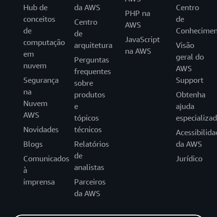
Hub de
da AWS
Centro
PHP na
conceitos
de
Centro
AWS
de
Conhecimen
de
JavaScript
computação
arquitetura
Visão
na AWS
em
geral do
Perguntas
nuvem
AWS
frequentes
Segurança
Support
sobre
na
produtos
Obtenha
Nuvem
e
ajuda
AWS
tópicos
especializa
Novidades
técnicos
Acessibilida
Blogs
Relatórios
da AWS
de
Comunicados
Jurídico
analistas
à
imprensa
Parceiros
da AWS