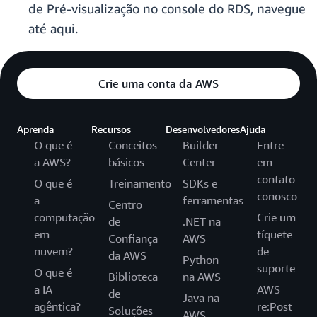
de Pré-visualização no console do RDS, navegue
até aqui.
Crie uma conta da AWS
Aprenda
Recursos
Desenvolvedores
Ajuda
O que é
Conceitos
Builder
Entre
a AWS?
básicos
Center
em
contato
O que é
Treinamento
SDKs e
conosco
a
ferramentas
Centro
computação
Crie um
de
.NET na
em
tíquete
Confiança
AWS
nuvem?
de
da AWS
Python
suporte
O que é
Biblioteca
na AWS
a IA
AWS
de
Java na
agêntica?
re:Post
Soluções
AWS