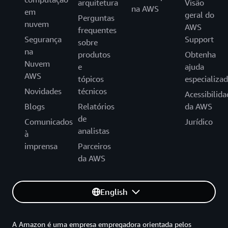
arquitetura
Visão
na AWS
em
geral do
Perguntas
nuvem
AWS
frequentes
Segurança
Support
sobre
na
produtos
Obtenha
Nuvem
e
ajuda
AWS
tópicos
especializa
Novidades
técnicos
Acessibilida
Blogs
Relatórios
da AWS
de
Comunicados
Jurídico
analistas
à
imprensa
Parceiros
da AWS
English
A Amazon é uma empresa empregadora orientada pelos