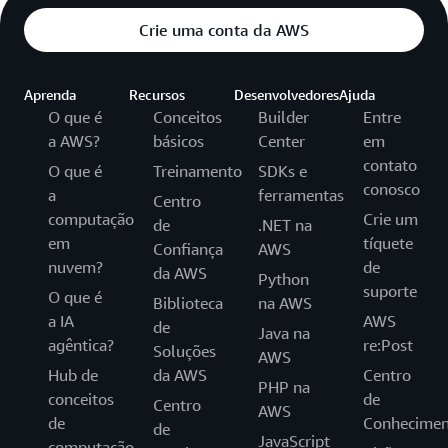
Crie uma conta da AWS
Aprenda
Recursos
Desenvolvedores
Ajuda
O que é
Conceitos
Builder
Entre
a AWS?
básicos
Center
em
contato
O que é
Treinamento
SDKs e
conosco
a
ferramentas
Centro
computação
Crie um
de
.NET na
em
tíquete
Confiança
AWS
nuvem?
de
da AWS
Python
suporte
O que é
Biblioteca
na AWS
a IA
AWS
de
Java na
agêntica?
re:Post
Soluções
AWS
Hub de
da AWS
Centro
PHP na
conceitos
de
Centro
AWS
de
Conhecimen
de
JavaScript
computação