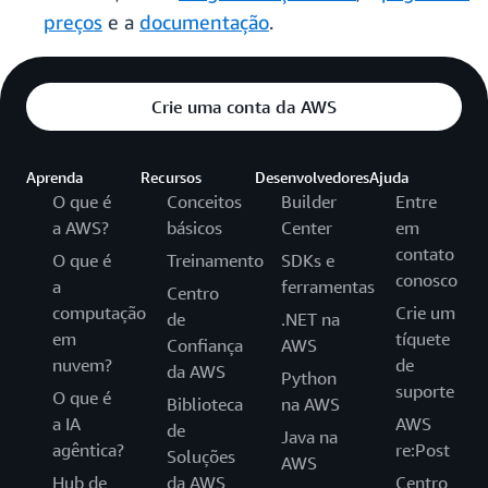
preços
e a
documentação
.
Crie uma conta da AWS
Aprenda
Recursos
Desenvolvedores
Ajuda
O que é
Conceitos
Builder
Entre
a AWS?
básicos
Center
em
contato
O que é
Treinamento
SDKs e
conosco
a
ferramentas
Centro
computação
Crie um
de
.NET na
em
tíquete
Confiança
AWS
nuvem?
de
da AWS
Python
suporte
O que é
Biblioteca
na AWS
a IA
AWS
de
Java na
agêntica?
re:Post
Soluções
AWS
Hub de
da AWS
Centro