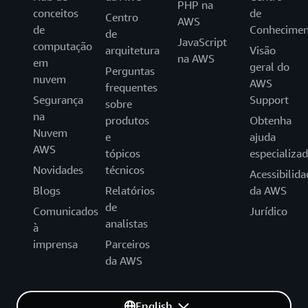
PHP na
conceitos
de
Centro
AWS
de
Conhecimen
de
JavaScript
computação
arquitetura
Visão
na AWS
em
geral do
Perguntas
nuvem
AWS
frequentes
Segurança
Support
sobre
na
produtos
Obtenha
Nuvem
e
ajuda
AWS
tópicos
especializa
Novidades
técnicos
Acessibilida
Blogs
Relatórios
da AWS
de
Comunicados
Jurídico
analistas
à
imprensa
Parceiros
da AWS
English