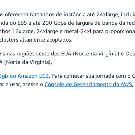
cias oferecem tamanhos de instância até 24xlarge, inc
da do EBS e até 200 Gbps de largura de banda da rede
anhos 16xlarge, 24xlarge e metal-24xl para proporcio
clusters altamente acoplados.
eis nas regiões Leste dos EUA (Norte da Virgínia) e O
 (Norte da Virgínia).
C8gb do Amazon EC2
. Para começar sua jornada com o G
ar a usar, acesse o
Console de Gerenciamento da AWS
,