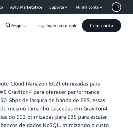
co
AWS Marketplace
Suporte
Minha conta
Criar conta
Pesquisar
Faça login no console
mpute Cloud (Amazon EC2) otimizadas para
AWS Graviton4 para oferecer performance
0 Gbps de largura de banda de EBS, essas
es de mesmo tamanho baseadas em Graviton4.
as do EC2 otimizadas para EBS para escalar
e bancos de dados NoSQL, otimizando o custo