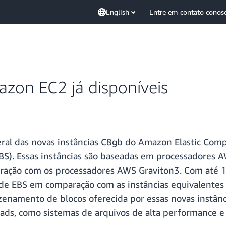
English
Entre em contato conos
zon EC2 já disponíveis
geral das novas instâncias C8gb do Amazon Elastic Co
BS). Essas instâncias são baseadas em processadores 
ação com os processadores AWS Graviton3. Com até 15
 de EBS em comparação com as instâncias equivalent
namento de blocos oferecida por essas novas instânci
ads, como sistemas de arquivos de alta performance 