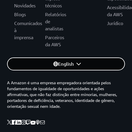
Novidades
técnicos
Acessibilida
Blogs
Relatórios
da AWS
de
Comunicados
Jurídico
analistas
à
imprensa
Parceiros
da AWS
English
A Amazon é uma empresa empregadora orientada pelos
fundamentos de igualdade de oportunidades e ações
afirmativas, que não faz distinção entre minorias, mulheres,
portadores de deficiência, veteranos, identidade de gênero,
orientação sexual nem idade.