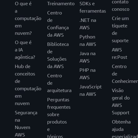
contato
O que é
Treinamento
SDKs e
conosco
a
ferramentas
Centro
computação
Crie um
de
.NET na
em
tíquete
Confiança
AWS
nuvem?
de
da AWS
Python
suporte
O que é
Biblioteca
na AWS
a IA
AWS
de
Java na
agêntica?
re:Post
Soluções
AWS
Hub de
da AWS
Centro
PHP na
conceitos
de
Centro
AWS
de
Conhecimen
de
JavaScript
computação
arquitetura
Visão
na AWS
em
geral do
Perguntas
nuvem
AWS
frequentes
Segurança
Support
sobre
na
produtos
Obtenha
Nuvem
e
ajuda
AWS
tópicos
especializa