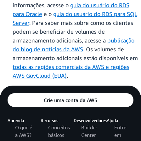
informações, acesse o
guia do usuário do RDS
para Oracle
e o
guia do usuário do RDS para SQL
Server
. Para saber mais sobre como os clientes
podem se beneficiar de volumes de
armazenamento adicionais, acesse a
publicação
do blog de notícias da AWS
. Os volumes de
armazenamento adicionais estão disponíveis em
todas as regiões comerciais da AWS e regiões
AWS GovCloud (EUA)
.
Crie uma conta da AWS
Aprenda
Recursos
Desenvolvedores
Ajuda
O que é
Conceitos
Builder
Entre
a AWS?
básicos
Center
em