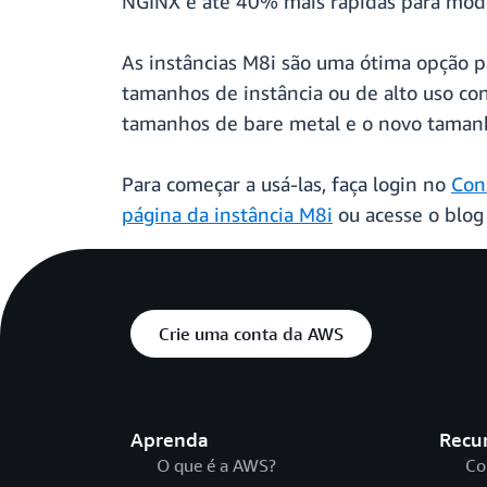
NGINX e até 40% mais rápidas para mod
As instâncias M8i são uma ótima opção p
tamanhos de instância ou de alto uso con
tamanhos de bare metal e o novo tamanh
Para começar a usá-las, faça login no
Con
página da instância M8i
ou acesse o blo
Crie uma conta da AWS
Aprenda
Recu
O que é a AWS?
Co