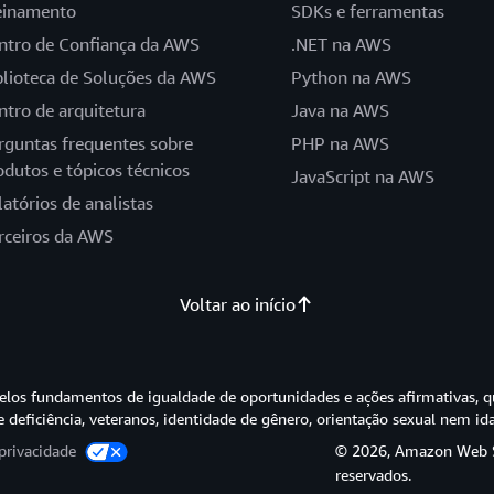
einamento
SDKs e ferramentas
ntro de Confiança da AWS
.NET na AWS
blioteca de Soluções da AWS
Python na AWS
ntro de arquitetura
Java na AWS
rguntas frequentes sobre
PHP na AWS
odutos e tópicos técnicos
JavaScript na AWS
latórios de analistas
rceiros da AWS
Voltar ao início
os fundamentos de igualdade de oportunidades e ações afirmativas, q
e deficiência, veteranos, identidade de gênero, orientação sexual nem id
privacidade
© 2026, Amazon Web Ser
reservados.