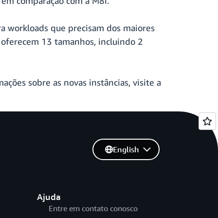
 em comparação com a M8i.
ara workloads que precisam dos maiores
P, oferecem 13 tamanhos, incluindo 2
mações sobre as novas instâncias, visite a
English
Ajuda
Entre em contato conosco