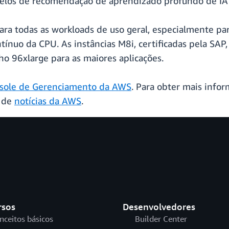
elos de recomendação de aprendizado profundo de IA
ara todas as workloads de uso geral, especialmente p
tínuo da CPU. As instâncias M8i, certificadas pela SA
o 96xlarge para as maiores aplicações.
sole de Gerenciamento da AWS
. Para obter mais infor
g de
notícias da AWS
.
rsos
Desenvolvedores
nceitos básicos
Builder Center