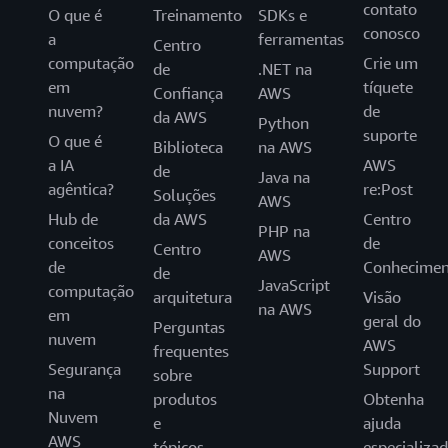
contato
O que é
Treinamento
SDKs e
conosco
a
ferramentas
Centro
computação
Crie um
de
.NET na
em
tíquete
Confiança
AWS
nuvem?
de
da AWS
Python
suporte
O que é
Biblioteca
na AWS
a IA
AWS
de
Java na
agêntica?
re:Post
Soluções
AWS
Hub de
da AWS
Centro
PHP na
conceitos
de
Centro
AWS
de
Conhecimen
de
JavaScript
computação
arquitetura
Visão
na AWS
em
geral do
Perguntas
nuvem
AWS
frequentes
Segurança
Support
sobre
na
produtos
Obtenha
Nuvem
e
ajuda
AWS
tópicos
especializa