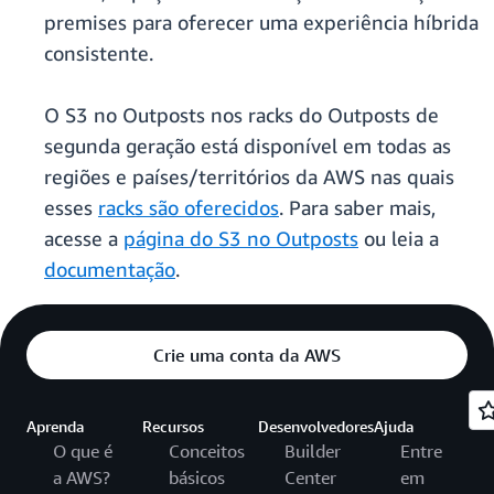
premises para oferecer uma experiência híbrida
consistente.
O S3 no Outposts nos racks do Outposts de
segunda geração está disponível em todas as
regiões e países/territórios da AWS nas quais
esses
racks são oferecidos
. Para saber mais,
acesse a
página do S3 no Outposts
ou leia a
documentação
.
Crie uma conta da AWS
Aprenda
Recursos
Desenvolvedores
Ajuda
O que é
Conceitos
Builder
Entre
a AWS?
básicos
Center
em