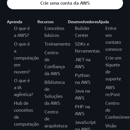
Crie uma conta da AWS
Aprenda
Recursos
Desenvolvedores
Ajuda
O que é
Conceitos
Builder
Entre
a AWS?
básicos
Center
em
contato
O que é
Treinamento
SDKs e
conosco
a
ferramentas
Centro
computação
Crie um
de
.NET na
em
tíquete
Confiança
AWS
nuvem?
de
da AWS
Python
suporte
O que é
Biblioteca
na AWS
a IA
AWS
de
Java na
agêntica?
re:Post
Soluções
AWS
Hub de
da AWS
Centro
PHP na
conceitos
de
Centro
AWS
de
Conhecimen
de
JavaScript
computação
arquitetura
Visão
na AWS