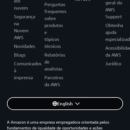
em
geral do
Perguntas
nuvem
AWS
frequentes
Segurança
Support
sobre
na
produtos
Obtenha
Nuvem
e
ajuda
AWS
tópicos
especializa
Novidades
técnicos
Acessibilida
Blogs
Relatórios
da AWS
de
Comunicados
Jurídico
analistas
à
imprensa
Parceiros
da AWS
English
A Amazon é uma empresa empregadora orientada pelos
fundamentos de igualdade de oportunidades e ações