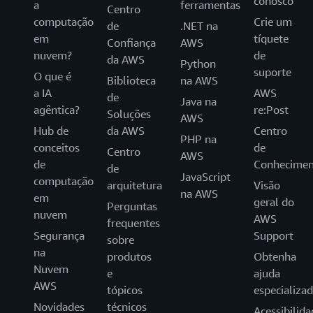
conosco
a
ferramentas
Centro
computação
Crie um
de
.NET na
em
tíquete
Confiança
AWS
nuvem?
de
da AWS
Python
suporte
O que é
Biblioteca
na AWS
a IA
AWS
de
Java na
agêntica?
re:Post
Soluções
AWS
Hub de
da AWS
Centro
PHP na
conceitos
de
Centro
AWS
de
Conhecimen
de
JavaScript
computação
arquitetura
Visão
na AWS
em
geral do
Perguntas
nuvem
AWS
frequentes
Segurança
Support
sobre
na
produtos
Obtenha
Nuvem
e
ajuda
AWS
tópicos
especializa
Novidades
técnicos
Acessibilida