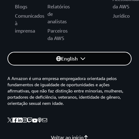
Blogs
Relatórios
da AWS
de
Comunicados
Jurídico
analistas
à
imprensa
Parceiros
da AWS
English
A Amazon é uma empresa empregadora orientada pelos
fundamentos de igualdade de oportunidades e ações
afirmativas, que não faz distinção entre minorias, mulheres,
portadores de deficiência, veteranos, identidade de gênero,
orientação sexual nem idade.
Voltar ao início