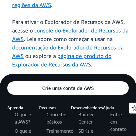
regiões da AWS
.
Para ativar o Explorador de Recursos da AWS,
acesse o
console do Explorador de Recursos da
AWS
. Leia sobre como começar a usar na
documentação do Explorador de Recursos da
AWS
ou explore a
página de produto do
Explorador de Recursos da AWS
.
Crie uma conta da AWS
Aprenda
Recursos
Desenvolvedores
Ajuda
O que é
Conceitos
Builder
Entre
a AWS?
básicos
Center
em
contato
O que é
Treinamento
SDKs e