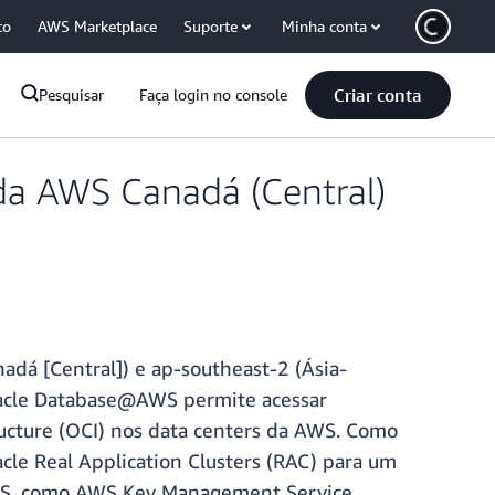
co
AWS Marketplace
Suporte
Minha conta
Criar conta
Pesquisar
Faça login no console
da AWS Canadá (Central)
dá [Central]) e ap-southeast-2 (Ásia-
Oracle Database@AWS permite acessar
ructure (OCI) nos data centers da AWS. Como
cle Real Application Clusters (RAC) para um
 AWS, como AWS Key Management Service