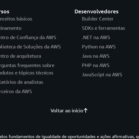
rsos
Desenvolvedores
nceitos básicos
Builder Center
einamento
SDKs e ferramentas
ntro de Confiança da AWS
.NET na AWS
blioteca de Soluções da AWS
Python na AWS
ntro de arquitetura
Java na AWS
rguntas frequentes sobre
PHP na AWS
odutos e tópicos técnicos
JavaScript na AWS
latórios de analistas
rceiros da AWS
Voltar ao início
os fundamentos de igualdade de oportunidades e ações afirmativas, q