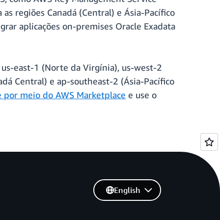
s regiões Canadá (Central) e Ásia-Pacífico
igrar aplicações on-premises Oracle Exadata
us-east-1 (Norte da Virgínia), us-west-2
adá Central) e ap-southeast-2 (Ásia-Pacífico
le por meio do AWS Marketplace
e use o
English