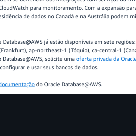
CloudWatch para monitoramento. Com a expansão para a
 residência de dados no Canadá e na Austrália podem m
e Database@AWS já estão disponíveis em sete regiões: 
(Frankfurt), ap-northeast-1 (Tóquio), ca-central-1 (Can
cle Database@AWS, solicite uma
oferta privada da Orac
onfigurar e usar seus bancos de dados.
documentação
do Oracle Database@AWS.