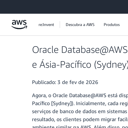
Pular para o conteúdo principal
re:Invent
Descubra a AWS
Produtos
Oracle Database@AWS j
e Ásia-Pacífico (Sydney
Publicado:
3 de fev de 2026
Agora, o Oracle Database@AWS está dispo
Pacífico [Sydney]). Inicialmente, cada 
serviços de banco de dados em sistemas 
resultado, os clientes podem migrar fac
ambiente similar na AWS. Além disso, p