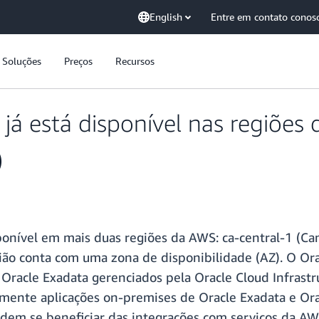
English
Entre em contato conos
Soluções
Preços
Recursos
á está disponível nas regiões 
)
nível em mais duas regiões da AWS: ca-central-1 (Cana
região conta com uma zona de disponibilidade (AZ). O 
Oracle Exadata gerenciados pela Oracle Cloud Infrast
ilmente aplicações on-premises de Oracle Exadata e Ora
odem se beneficiar das integrações com serviços da