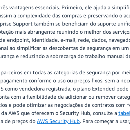
ês vantagens essenciais. Primeiro, ele ajuda a simplifi
assim a complexidade das compras e preservando o ace
rprise Support também se beneficiam do suporte unifi
oteção mais abrangente reunindo o melhor dos serviç
e endpoint, identidade, e-mail, rede, dados, navegador
ional ao simplificar as descobertas de segurança em um
rança e reduzindo a sobrecarga do trabalho manual de
 parceiros em todas as categorias de segurança por me
pagamento conforme o uso ou preços fixos, sem a nece
 como vendedora registrada, o plano Extended pode e
conta com a flexibilidade de adicionar ou remover cat
ios e pode otimizar as negociações de contratos com f
is da AWS que oferecem o Security Hub, consulte a
tabe
na de preços do
AWS Security Hub
. Para começar a usar