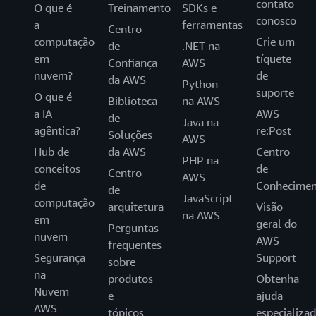
contato
O que é
Treinamento
SDKs e
conosco
a
ferramentas
Centro
computação
Crie um
de
.NET na
em
tíquete
Confiança
AWS
nuvem?
de
da AWS
Python
suporte
O que é
Biblioteca
na AWS
a IA
AWS
de
Java na
agêntica?
re:Post
Soluções
AWS
Hub de
da AWS
Centro
PHP na
conceitos
de
Centro
AWS
de
Conhecimen
de
JavaScript
computação
arquitetura
Visão
na AWS
em
geral do
Perguntas
nuvem
AWS
frequentes
Segurança
Support
sobre
na
produtos
Obtenha
Nuvem
e
ajuda
AWS
tópicos
especializa