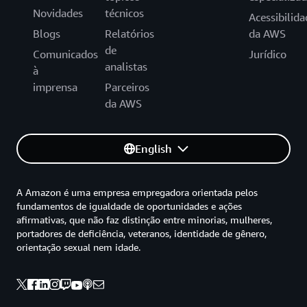
Novidades
técnicos
Acessibilida
Blogs
Relatórios
da AWS
de
Comunicados
Jurídico
analistas
à
imprensa
Parceiros
da AWS
English
A Amazon é uma empresa empregadora orientada pelos
fundamentos de igualdade de oportunidades e ações
afirmativas, que não faz distinção entre minorias, mulheres,
portadores de deficiência, veteranos, identidade de gênero,
orientação sexual nem idade.