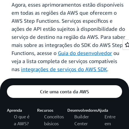
Agora, esses aprimoramentos estão disponíveis
em todas as regiões da AWS que oferecem o
AWS Step Functions. Serviços específicos e
ações de API estão sujeitos à disponibilidade do
serviço de destino na região da AWS. Para saber
mais sobre as integrações do SDK do AWS Step
Functions, acesse o
Guia do desenvolvedor
ou
veja a lista completa de serviços compatíveis
nas
integrações de serviços do AWS SDK
.
Crie uma conta da AWS
Aprenda
Recursos
Desenvolvedores
Ajuda
O que é
Conceitos
Builder
Entre
a AWS?
básicos
Center
em