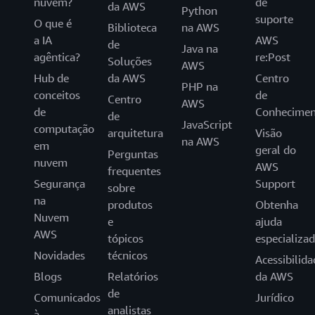
nuvem?
de
da AWS
Python
suporte
O que é
Biblioteca
na AWS
a IA
AWS
de
Java na
agêntica?
re:Post
Soluções
AWS
Hub de
da AWS
Centro
PHP na
conceitos
de
Centro
AWS
de
Conhecimen
de
JavaScript
computação
arquitetura
Visão
na AWS
em
geral do
Perguntas
nuvem
AWS
frequentes
Segurança
Support
sobre
na
produtos
Obtenha
Nuvem
e
ajuda
AWS
tópicos
especializa
Novidades
técnicos
Acessibilida
Blogs
Relatórios
da AWS
de
Comunicados
Jurídico
analistas
à