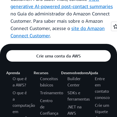
generative AI-powered post-contact summaries
no Guia do administrador do Amazon Connect
Customer. Para saber mais sobre o Amazon
Connect Customer, acesse o
site do Amazon
Connect Customer
.
Crie uma conta da AWS
Aprenda
Recursos
Desenvolvedores
Ajuda
O que é
Conceitos
Builder
Entre
a AWS?
básicos
Center
em
contato
O que é
Treinamento
SDKs e
conosco
a
ferramentas
Centro
computação
Crie um
de
.NET na
em
tíquete
Confiança
AWS