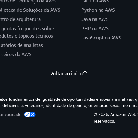
ntro de Confiança da AWS
.NET na AWS
blioteca de Soluções da AWS
Python na AWS
ntro de arquitetura
Java na AWS
rguntas frequentes sobre
PHP na AWS
odutos e tópicos técnicos
JavaScript na AWS
latórios de analistas
rceiros da AWS
Voltar ao início
os fundamentos de igualdade de oportunidades e ações afirmativas, q
e deficiência, veteranos, identidade de gênero, orientação sexual nem id
privacidade
© 2026, Amazon Web Ser
reservados.