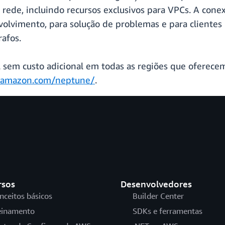
rede, incluindo recursos exclusivos para VPCs. A cone
nvolvimento, para solução de problemas e para cliente
afos.
l sem custo adicional em todas as regiões que oferec
s.amazon.com/neptune/
.
rsos
Desenvolvedores
nceitos básicos
Builder Center
einamento
SDKs e ferramentas