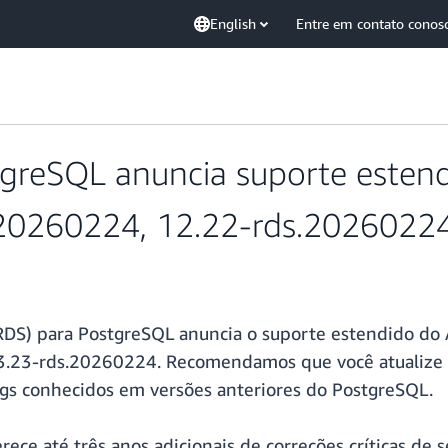
English
Entre em contato conos
reSQL anuncia suporte estend
.20260224, 12.22-rds.2026022
DS) para PostgreSQL anuncia o suporte estendido do
23-rds.20260224. Recomendamos que você atualize par
ugs conhecidos em versões anteriores do PostgreSQL.
rece até três anos adicionais de correções críticas de