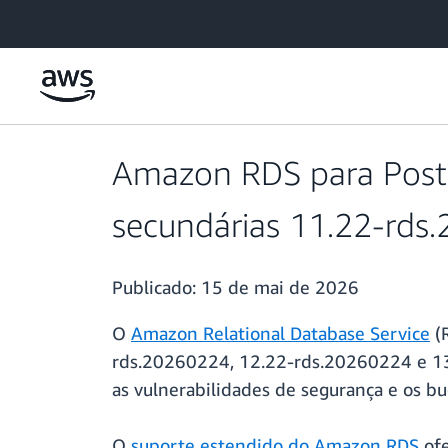
Pular para o conteúdo principal
Amazon RDS para Postg
secundárias 11.22-rds
Publicado:
15 de mai de 2026
O
Amazon Relational Database Service
(R
rds.20260224, 12.22-rds.20260224 e 13.
as vulnerabilidades de segurança e os b
O
suporte estendido do Amazon RDS
ofe