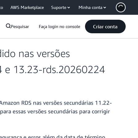
co
AWS Marketplace
Suporte
Minha conta
Criar conta
Pesquisar
Faça login no console
ido nas versões
4 e 13.23-rds.20260224
 Amazon RDS nas versões secundárias 11.22-
a essas versões secundárias para corrigir
 segurança e erros além da data de término