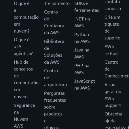
contato
O que é
Treinamento
SDKs e
conosco
a
ferramentas
Centro
computação
Crie um
de
.NET na
em
tíquete
Confiança
AWS
nuvem?
de
da AWS
Python
suporte
O que é
Biblioteca
na AWS
a IA
AWS
de
Java na
agêntica?
re:Post
Soluções
AWS
Hub de
da AWS
Centro
PHP na
conceitos
de
Centro
AWS
de
Conhecimen
de
JavaScript
computação
arquitetura
Visão
na AWS
em
geral do
Perguntas
nuvem
AWS
frequentes
Segurança
Support
sobre
na
produtos
Obtenha
Nuvem
e
ajuda
AWS
tópicos
especializa