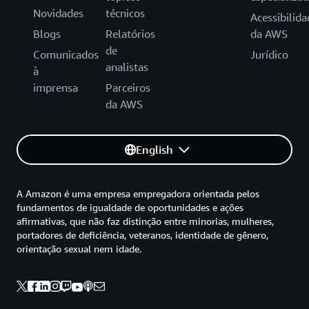
Novidades
técnicos
Acessibilida
Blogs
Relatórios
da AWS
de
Comunicados
Jurídico
analistas
à
imprensa
Parceiros
da AWS
English
A Amazon é uma empresa empregadora orientada pelos
fundamentos de igualdade de oportunidades e ações
afirmativas, que não faz distinção entre minorias, mulheres,
portadores de deficiência, veteranos, identidade de gênero,
orientação sexual nem idade.