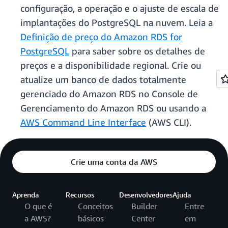
configuração, a operação e o ajuste de escala de
implantações do PostgreSQL na nuvem. Leia a
Definição de preço do Amazon RDS for
PostgreSQL
para saber sobre os detalhes de
preços e a disponibilidade regional. Crie ou
atualize um banco de dados totalmente
gerenciado do Amazon RDS no Console de
Gerenciamento do Amazon RDS ou usando a
AWS Command Line Interface
(AWS CLI).
Crie uma conta da AWS
Aprenda
Recursos
Desenvolvedores
Ajuda
O que é
Conceitos
Builder
Entre
a AWS?
básicos
Center
em