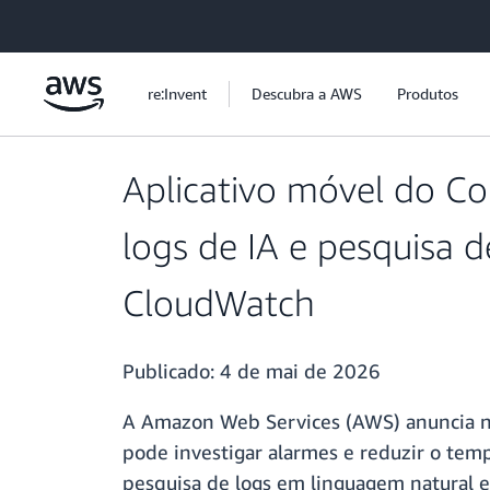
Pular para o conteúdo principal
re:Invent
Descubra a AWS
Produtos
Aplicativo móvel do Co
logs de IA e pesquisa 
CloudWatch
Publicado:
4 de mai de 2026
A Amazon Web Services (AWS) anuncia no
pode investigar alarmes e reduzir o tempo
pesquisa de logs em linguagem natural e 