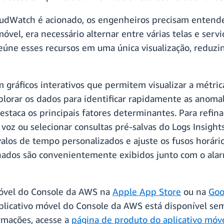
dWatch é acionado, os engenheiros precisam entende
vel, era necessário alternar entre várias telas e serviç
o reúne esses recursos em uma única visualização, reduz
gráficos interativos que permitem visualizar a métric
xplorar os dados para identificar rapidamente as anomal
staca os principais fatores determinantes. Para refina
e voz ou selecionar consultas pré-salvas do Logs Insig
valos de tempo personalizados e ajuste os fusos horár
onados são convenientemente exibidos junto com o alar
 móvel do Console da AWS na
Apple App Store
ou na
Goo
plicativo móvel do Console da AWS está disponível sem
rmações, acesse a
página de produto do aplicativo mó