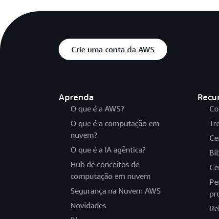
Crie uma conta da AWS
Aprenda
Recu
O que é a AWS?
Co
O que é a computação em
Tr
nuvem?
Ce
O que é a IA agêntica?
Bi
Hub de conceitos de
Ce
computação em nuvem
Pe
Segurança na Nuvem AWS
pr
Novidades
Re