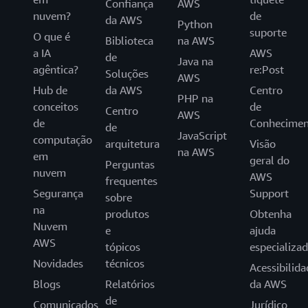
Confiança
AWS
nuvem?
de
da AWS
Python
suporte
O que é
Biblioteca
na AWS
a IA
AWS
de
Java na
agêntica?
re:Post
Soluções
AWS
Hub de
da AWS
Centro
PHP na
conceitos
de
Centro
AWS
de
Conhecimen
de
JavaScript
computação
arquitetura
Visão
na AWS
em
geral do
Perguntas
nuvem
AWS
frequentes
Segurança
Support
sobre
na
produtos
Obtenha
Nuvem
e
ajuda
AWS
tópicos
especializa
Novidades
técnicos
Acessibilida
Blogs
Relatórios
da AWS
de
Comunicados
Jurídico