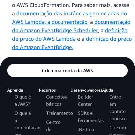
o AWS CloudFormation. Para saber mais, acesse
a
documentação das instâncias gerenciadas do
AWS Lambda, a documentação
, a
documentação
do Amazon EventBridge Scheduler
, a
definição
de preço do AWS Lambda
e a
definição de preço
do Amazon EventBridge.
Crie uma conta da AWS
Aprenda
Recursos
Desenvolvedores
Ajuda
O que é
Conceitos
Builder
Entre
a AWS?
básicos
Center
em
contato
O que é
Treinamento
SDKs e
conosco
a
ferramentas
Centro
computação
Crie um
de
.NET na
em
tíquete