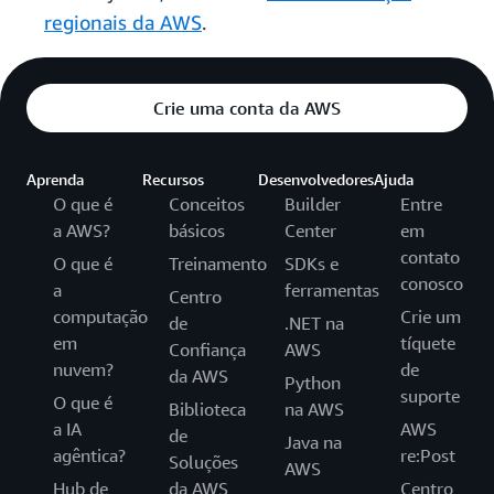
regionais da AWS
.
Crie uma conta da AWS
Aprenda
Recursos
Desenvolvedores
Ajuda
O que é
Conceitos
Builder
Entre
a AWS?
básicos
Center
em
contato
O que é
Treinamento
SDKs e
conosco
a
ferramentas
Centro
computação
Crie um
de
.NET na
em
tíquete
Confiança
AWS
nuvem?
de
da AWS
Python
suporte
O que é
Biblioteca
na AWS
a IA
AWS
de
Java na
agêntica?
re:Post
Soluções
AWS
Hub de
da AWS
Centro