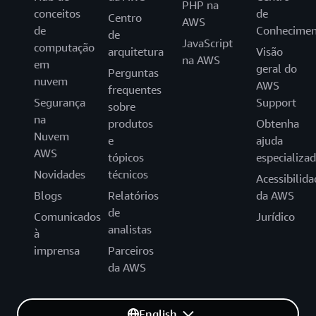
PHP na
conceitos
de
Centro
AWS
de
Conhecimen
de
JavaScript
computação
arquitetura
Visão
na AWS
em
geral do
Perguntas
nuvem
AWS
frequentes
Segurança
Support
sobre
na
produtos
Obtenha
Nuvem
e
ajuda
AWS
tópicos
especializa
Novidades
técnicos
Acessibilida
Blogs
Relatórios
da AWS
de
Comunicados
Jurídico
analistas
à
imprensa
Parceiros
da AWS
English