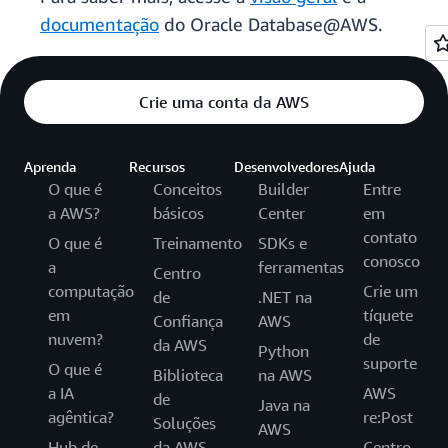
documentação
do Oracle Database@AWS.
Crie uma conta da AWS
Aprenda
Recursos
Desenvolvedores
Ajuda
O que é
Conceitos
Builder
Entre
a AWS?
básicos
Center
em
contato
O que é
Treinamento
SDKs e
conosco
a
ferramentas
Centro
computação
Crie um
de
.NET na
em
tíquete
Confiança
AWS
nuvem?
de
da AWS
Python
suporte
O que é
Biblioteca
na AWS
a IA
AWS
de
Java na
agêntica?
re:Post
Soluções
AWS
Hub de
da AWS
Centro