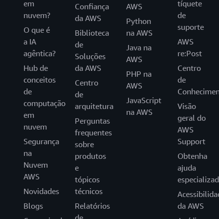
em
tíquete
Confiança
AWS
nuvem?
de
da AWS
Python
suporte
O que é
Biblioteca
na AWS
a IA
AWS
de
Java na
agêntica?
re:Post
Soluções
AWS
Hub de
da AWS
Centro
PHP na
conceitos
de
Centro
AWS
de
Conhecimen
de
JavaScript
computação
arquitetura
Visão
na AWS
em
geral do
Perguntas
nuvem
AWS
frequentes
Segurança
Support
sobre
na
produtos
Obtenha
Nuvem
e
ajuda
AWS
tópicos
especializa
Novidades
técnicos
Acessibilida
Blogs
Relatórios
da AWS
de