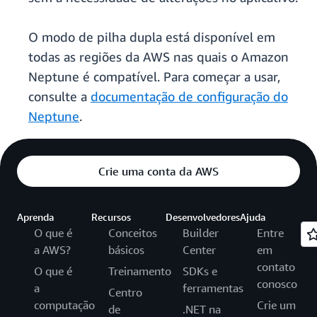
O modo de pilha dupla está disponível em
todas as regiões da AWS nas quais o Amazon
Neptune é compatível. Para começar a usar,
consulte a
documentação de configuração do
Neptune
.
Crie uma conta da AWS
Aprenda
Recursos
Desenvolvedores
Ajuda
O que é
Conceitos
Builder
Entre
a AWS?
básicos
Center
em
contato
O que é
Treinamento
SDKs e
conosco
a
ferramentas
Centro
computação
Crie um
de
.NET na