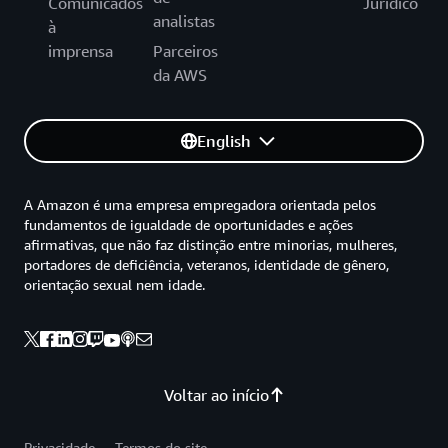
Comunicados
Jurídico
analistas
à
imprensa
Parceiros
da AWS
English
A Amazon é uma empresa empregadora orientada pelos
fundamentos de igualdade de oportunidades e ações
afirmativas, que não faz distinção entre minorias, mulheres,
portadores de deficiência, veteranos, identidade de gênero,
orientação sexual nem idade.
Voltar ao início
Privacidade
Termos do site