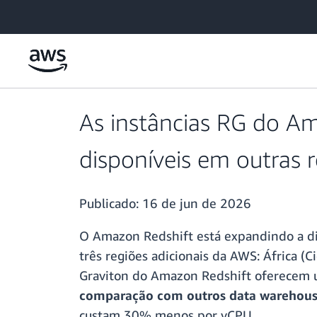
Pular para o conteúdo principal
As instâncias RG do A
disponíveis em outras 
Publicado:
16 de jun de 2026
O Amazon Redshift está expandindo a di
três regiões adicionais da AWS: África (
Graviton do Amazon Redshift oferecem
comparação com outros data warehous
custam 30% menos por vCPU.