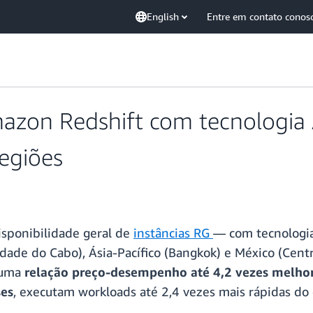
English
Entre em contato conos
mazon Redshift com tecnologia
regiões
sponibilidade geral de
instâncias RG
— com tecnologi
Cidade do Cabo), Ásia-Pacífico (Bangkok) e México (Cen
 uma
relação preço-desempenho até 4,2 vezes melho
es
, executam workloads até 2,4 vezes mais rápidas do 