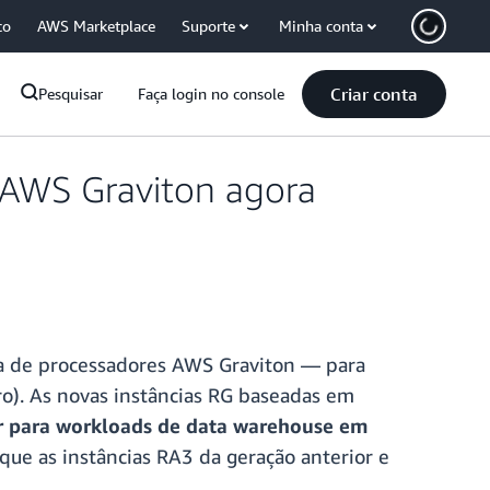
co
AWS Marketplace
Suporte
Minha conta
Criar conta
Pesquisar
Faça login no console
 AWS Graviton agora
a de processadores AWS Graviton — para
tro). As novas instâncias RG baseadas em
r para workloads de data warehouse em
que as instâncias RA3 da geração anterior e