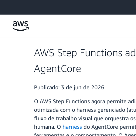
Pular para o conteúdo principal
AWS Step Functions ad
AgentCore
Publicado:
3 de jun de 2026
O AWS Step Functions agora permite adic
otimizada com o harness gerenciado (a
fluxo de trabalho visual que orquestra o
humana. O
harness
do AgentCore permite
ferramentas e o comportamento. O Agent