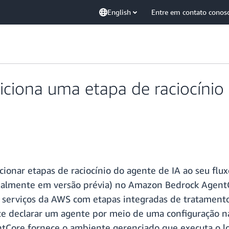
English
Entre em contato conos
iciona uma etapa de raciocínio
ionar etapas de raciocínio do agente de IA ao seu flu
tualmente em versão prévia) no Amazon Bedrock Agent
s serviços da AWS com etapas integradas de tratamento
 declarar um agente por meio de uma configuração na 
Core fornece o ambiente gerenciado que executa o lo