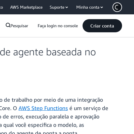
co
AWS Marketplace
Suporte
Minha conta
Criar conta
Pesquisar
Faça login no console
 de agente baseada no
xo de trabalho por meio de uma integração
Core. O
AWS Step Functions
é um serviço de
 de erros, execução paralela e aprovação
qual você especifica o modelo, as
op do agente de ponta a ponta.