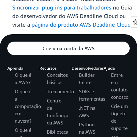
Sincronizar plug-ins para trabalhadores
no Guia
do desenvolvedor do AWS Deadline Cloud ou
visite a
página do produto AWS Deadline Cloud
.
Crie uma conta da AWS
Aprenda
Recursos
Desenvolvedores
Ajuda
O que é
Conceitos
Builder
Entre
a AWS?
básicos
Center
em
contato
O que é
Treinamento
SDKs e
conosco
a
ferramentas
Centro
computação
Crie um
de
.NET na
em
tíquete
Confiança
AWS
nuvem?
de
da AWS
Python
suporte
O que é
Biblioteca
na AWS