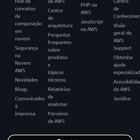
Hub de
da AWS
Centro
PHP na
conceitos
de
Centro
AWS
de
Conhecimen
de
JavaScript
computação
arquitetura
Visão
na AWS
em
geral do
Perguntas
nuvem
AWS
frequentes
Segurança
Support
sobre
na
produtos
Obtenha
Nuvem
e
ajuda
AWS
tópicos
especializa
Novidades
técnicos
Acessibilida
Blogs
Relatórios
da AWS
de
Comunicados
Jurídico
analistas
à
imprensa
Parceiros
da AWS