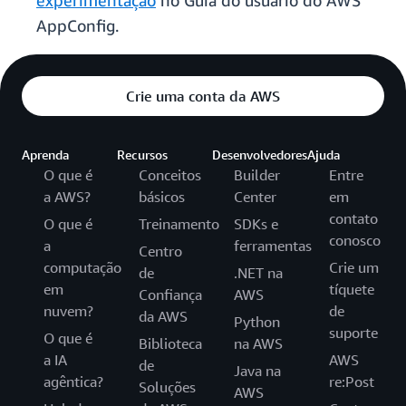
experimentação
no Guia do usuário do AWS
AppConfig.
Crie uma conta da AWS
Aprenda
Recursos
Desenvolvedores
Ajuda
O que é
Conceitos
Builder
Entre
a AWS?
básicos
Center
em
contato
O que é
Treinamento
SDKs e
conosco
a
ferramentas
Centro
computação
Crie um
de
.NET na
em
tíquete
Confiança
AWS
nuvem?
de
da AWS
Python
suporte
O que é
Biblioteca
na AWS
a IA
AWS
de
Java na
agêntica?
re:Post
Soluções
AWS