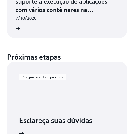
suporte à execução de aplicações
com vários contêineres na
plataforma do Docker baseada no
7/10/2020
AL2
ba mais
Próximas etapas
Perguntas frequentes
Esclareça suas dúvidas
n Linux 2