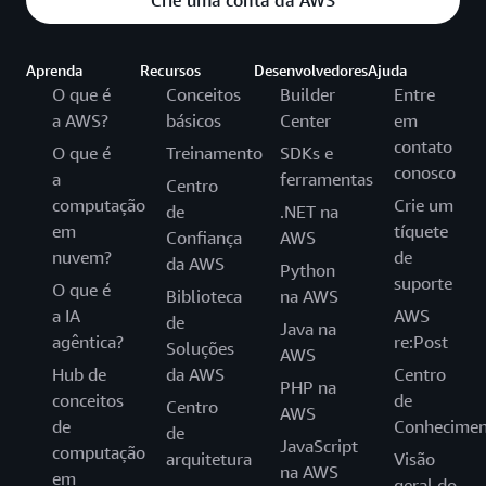
Crie uma conta da AWS
Aprenda
Recursos
Desenvolvedores
Ajuda
O que é
Conceitos
Builder
Entre
a AWS?
básicos
Center
em
contato
O que é
Treinamento
SDKs e
conosco
a
ferramentas
Centro
computação
Crie um
de
.NET na
em
tíquete
Confiança
AWS
nuvem?
de
da AWS
Python
suporte
O que é
Biblioteca
na AWS
a IA
AWS
de
Java na
agêntica?
re:Post
Soluções
AWS
Hub de
da AWS
Centro
PHP na
conceitos
de
Centro
AWS
de
Conhecimen
de
JavaScript
computação
arquitetura
Visão
na AWS
em
geral do