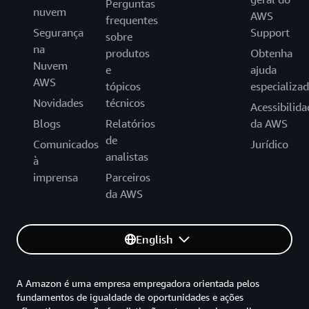
Perguntas
nuvem
AWS
frequentes
Segurança
Support
sobre
na
produtos
Obtenha
Nuvem
e
ajuda
AWS
tópicos
especializa
Novidades
técnicos
Acessibilida
Blogs
Relatórios
da AWS
de
Comunicados
Jurídico
analistas
à
imprensa
Parceiros
da AWS
English
A Amazon é uma empresa empregadora orientada pelos
fundamentos de igualdade de oportunidades e ações