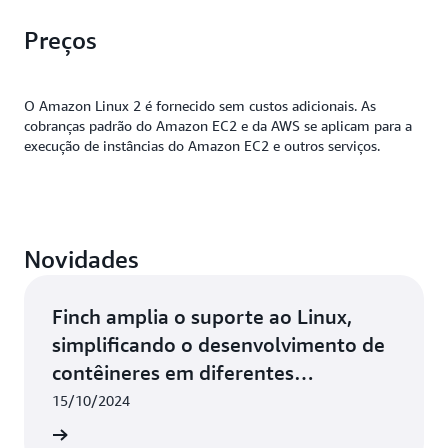
O Amazon Linux 2 tem uma comunidade em rápido
acelerar o desenvolvimento de suas aplicações ao
Preços
crescimento de parceiros da AWS que inclui
realizar o desenvolvimento, os testes e a integração
provedores de software independentes (ISVs). Você
na mesma distribuição do Linux usada em seu
pode instalar e executar muitas aplicações populares
ambiente de produção.
O Amazon Linux 2 é fornecido sem custos adicionais. As
de
parceiros
.
cobranças padrão do Amazon EC2 e da AWS se aplicam para a
execução de instâncias do Amazon EC2 e outros serviços.
Novidades
Finch amplia o suporte ao Linux,
simplificando o desenvolvimento de
contêineres em diferentes
plataformas
15/10/2024
ba mais