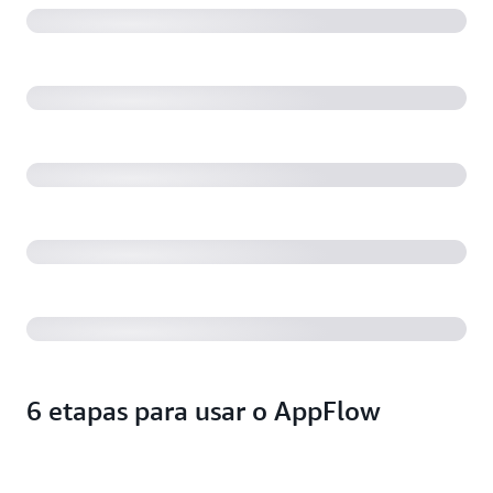
Amazon AppFlow e o Sagemaker
Como executar análises de sentimento em dados do
Slack usando o Amazon AppFlow com o Amazon
Comprehend
Demonstração do Amazon AppFlow Salesforce
Marketing Cloud Connector
Integrações do Amazon AppFlow
6 etapas para usar o AppFlow