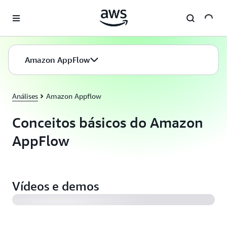
Pular para o conteúdo principal
Amazon AppFlow
Análises
Amazon Appflow
Conceitos básicos do Amazon
AppFlow
Apresentando o Amazon AppFlow
Vídeos e demos
Copiar dados do Salesforce para o Amazon S3
Automatiza fluxos de dados bidirecionais entre