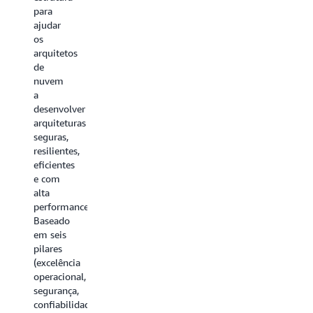
para
para
várias
ajudar
categorias
os
de
arquitetos
serviços,
de
incluindo
nuvem
machine
a
learning,
desenvolver
analytics,
arquiteturas
contêineres,
seguras,
armazenamento
resilientes,
serviços
eficientes
de rede
e com
e muito
alta
mais.
performance.
Baseado
Conheça
em seis
pilares
todos os
(excelência
guias
operacional,
segurança,
confiabilidade,