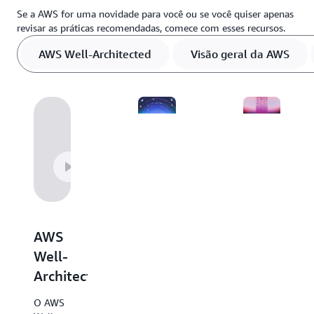
Se a AWS for uma novidade para você ou se você quiser apenas
revisar as práticas recomendadas, comece com esses recursos.
AWS Well-Architected
Visão geral da AWS
Visão
Guias
geral
de
da
decisão
AWS
Os
AWS
Explore
guias de
esse
Well-
decisão
recurso
da AWS
Architected
útil que
fornecem
descreve
uma
O AWS
todos os
visão