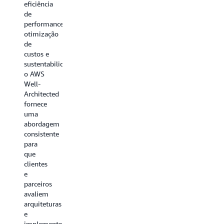
eficiência
de
performance,
otimização
de
custos e
sustentabilidade),
o AWS
Well-
Architected
fornece
uma
abordagem
consistente
para
que
clientes
e
parceiros
avaliem
arquiteturas
e
implementem