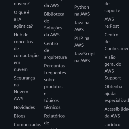
nuvem?
de
da AWS
Python
suporte
O que é
Biblioteca
na AWS
a IA
AWS
de
Java na
agêntica?
re:Post
Soluções
AWS
Hub de
da AWS
Centro
PHP na
conceitos
de
Centro
AWS
de
Conhecimen
de
JavaScript
computação
arquitetura
Visão
na AWS
em
geral do
Perguntas
nuvem
AWS
frequentes
Segurança
Support
sobre
na
produtos
Obtenha
Nuvem
e
ajuda
AWS
tópicos
especializa
Novidades
técnicos
Acessibilida
Blogs
Relatórios
da AWS
de
Comunicados
Jurídico