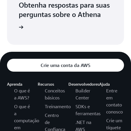
Obtenha respostas para suas
perguntas sobre o Athena
requentes
Crie uma conta da AWS
Aprenda
Recursos
Desenvolvedores
Ajuda
O que é
Conceitos
Builder
Entre
a AWS?
básicos
Center
em
contato
O que é
Treinamento
SDKs e
conosco
a
ferramentas
Centro
computação
Crie um
de
.NET na
em
tíquete
Confiança
AWS