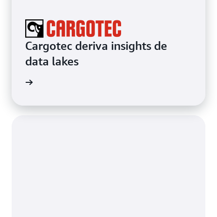
Cargotec deriva insights de
data lakes
de caso