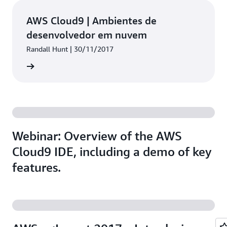
manter vários ambientes de desenvolvimento para
isolar os recursos dos projetos.
AWS Cloud9 | Ambientes de
desenvolvedor em nuvem
Randall Hunt | 30/11/2017
a o blog
Webinar: Overview of the AWS
Cloud9 IDE, including a demo of key
features.