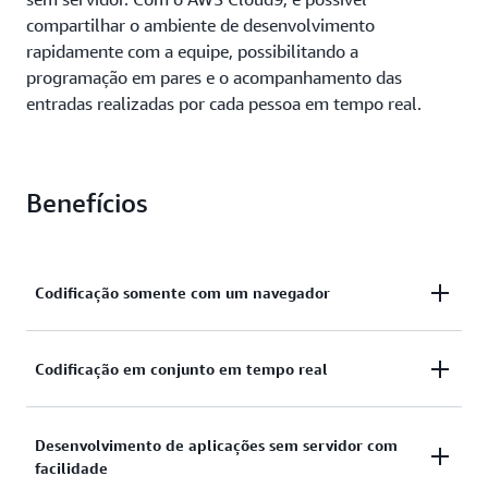
compartilhar o ambiente de desenvolvimento
rapidamente com a equipe, possibilitando a
programação em pares e o acompanhamento das
entradas realizadas por cada pessoa em tempo real.
Benefícios
Codificação somente com um navegador
O AWS Cloud9 oferece a flexibilidade de executar
Codificação em conjunto em tempo real
um ambiente de desenvolvimento em uma instância
gerenciada do Amazon EC2 ou em qualquer servidor
O AWS Cloud9 simplifica a colaboração durante a
Desenvolvimento de aplicações sem servidor com
Linux existente que ofereça suporte a SSH. Isso
facilidade
codificação. É possível compartilhar o ambiente de
significa que você pode escrever, executar e depurar